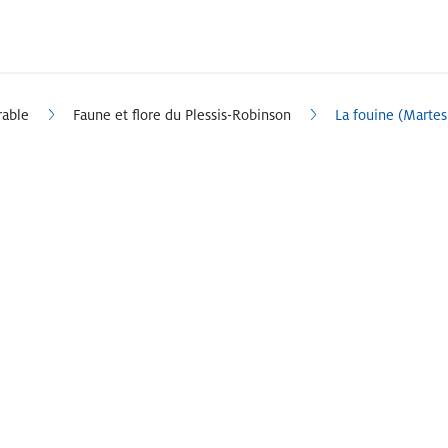
rable
Faune et flore du Plessis-Robinson
La fouine (Martes
e. C’est un animal nocturne qui fréquentait surtout le
e 20 à 30 cm et son poids est de 1 à 2 kg. Pelage brun-gris avec oreil
e sa cousine la martre des pins (Martes martes), plus haute sur pattes, 