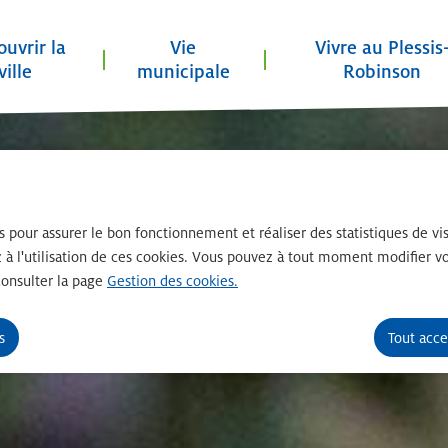
uvrir la
Vie
Vivre au Plessis
ville
municipale
Robinson
principal
Consulter le plan du site
es pour assurer le bon fonctionnement et réaliser des statistiques de vis
 à l'utilisation de ces cookies. Vous pouvez à tout moment modifier vo
consulter la page
Gestion des cookies.
s
Tout acce