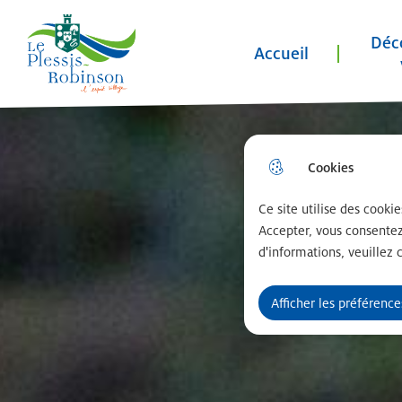
Menu principal
N
Déco
a
Accueil
Le plessis robinson
v
i
Aller au menu
Aller à la recherche
Aller au contenu 
g
Cookies
a
Ce site utilise des cooki
t
Accepter, vous consentez
i
d'informations, veuillez 
o
Afficher les préférence
n
p
r