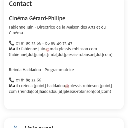
Contact
Cinéma Gérard-Philipe
Fabienne Juin - Directrice de la Maison des Arts et du
Cinéma
📞
01 81 89 33 66 - 06 88 49 73 47
Mail :
fabienne
.
juin
mda
.
plessis-robinson
.
com
(fabienne[dot]juin[at]mda[dot]plessis-robinson[dot]com)
Reinda Haddadou - Programmatrice
📞
01 81 89 33 66
Mail :
reinda
[point]
haddadou
plessis-robinson
[point]
com
(reinda[dot]haddadou[at]plessis-robinson[dot]com)