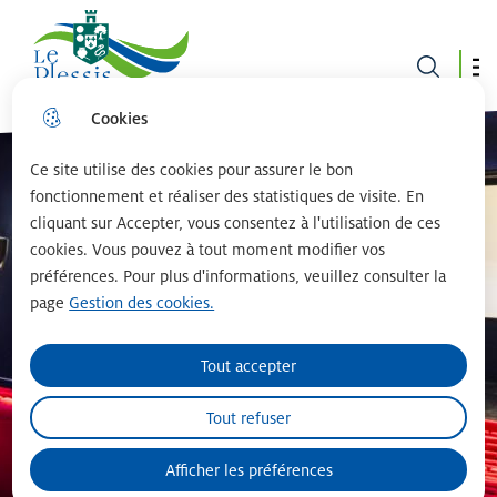
Le plessis robinson
Cookies
Aller
Aller au
Consulter
Aller à la
au
contenu
le plan du
recherche
menu
principal
site
Ce site utilise des cookies pour assurer le bon
fonctionnement et réaliser des statistiques de visite. En
cliquant sur Accepter, vous consentez à l'utilisation de ces
cookies. Vous pouvez à tout moment modifier vos
préférences. Pour plus d'informations, veuillez consulter la
page
Gestion des cookies.
Tout accepter
Tout refuser
Afficher les préférences