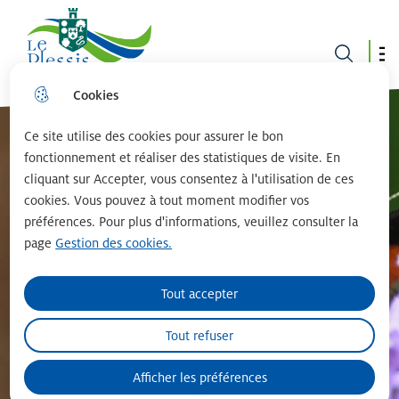
Le plessis robinson
Cookies
Aller
Aller au
Consulter
Aller à la
au
contenu
le plan du
recherche
menu
principal
site
Ce site utilise des cookies pour assurer le bon
fonctionnement et réaliser des statistiques de visite. En
cliquant sur Accepter, vous consentez à l'utilisation de ces
cookies. Vous pouvez à tout moment modifier vos
préférences. Pour plus d'informations, veuillez consulter la
page
Gestion des cookies.
Tout accepter
Tout refuser
Afficher les préférences