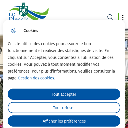
Le plessis robinson
Cookies
Aller
Aller au
Consulter
Aller à la
au
contenu
le plan du
recherche
menu
principal
site
Ce site utilise des cookies pour assurer le bon
fonctionnement et réaliser des statistiques de visite. En
cliquant sur Accepter, vous consentez à l'utilisation de ces
cookies. Vous pouvez à tout moment modifier vos
préférences. Pour plus d'informations, veuillez consulter la
page
Gestion des cookies.
Tout accepter
Tout refuser
Afficher les préférences