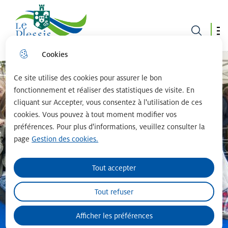
Le plessis robinson
Cookies
Aller
Aller au
Consulter
Aller à la
au
contenu
le plan du
recherche
menu
principal
site
Ce site utilise des cookies pour assurer le bon
fonctionnement et réaliser des statistiques de visite. En
cliquant sur Accepter, vous consentez à l'utilisation de ces
cookies. Vous pouvez à tout moment modifier vos
préférences. Pour plus d'informations, veuillez consulter la
page
Gestion des cookies.
Tout accepter
Tout refuser
Afficher les préférences