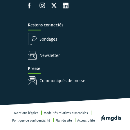
Accéder à la page Facebook
Accéder à la page Instagram
Accéder à la page X
Accéder à LinkedIn
Restons connectés
Sondages
Newsletter
Presse
Communiqués de presse
Mentions légales
Modalités relatives aux cookies
Visiter le site
Politique de confidentialité
Plan du site
Accessibilité