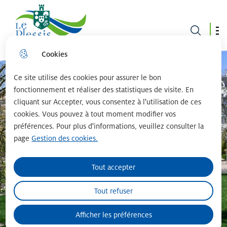
Le plessis robinson
Cookies
Aller
Aller au
Consulter
Aller à la
au
contenu
le plan du
recherche
menu
principal
site
Ce site utilise des cookies pour assurer le bon
fonctionnement et réaliser des statistiques de visite. En
cliquant sur Accepter, vous consentez à l'utilisation de ces
cookies. Vous pouvez à tout moment modifier vos
préférences. Pour plus d'informations, veuillez consulter la
page
Gestion des cookies.
Tout accepter
Tout refuser
Afficher les préférences