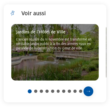
Voir aussi
Cliquer pour passer Voir aussi
Jardins de l'Hôtel de Ville
L’ancien square du 11 novembre est transformé en
véritable jardin public à la fin des années 1990 en
parallèle de la construction du Cœur de ville.
Prochaine sli
2
3
4
5
6
7
8
9
10
1
Fin du carousel