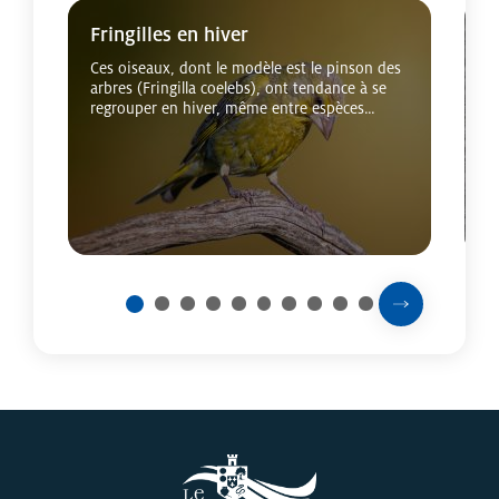
Cliquer pour passer Voir aussi
Fringilles en hiver
L
Ces oiseaux, dont le modèle est le pinson des
S
arbres (Fringilla coelebs), ont tendance à se
o
regrouper en hiver, même entre espèces
c
différentes.
b
s
Prochaine sli
2
3
4
5
6
7
8
9
10
1
Fin du carousel