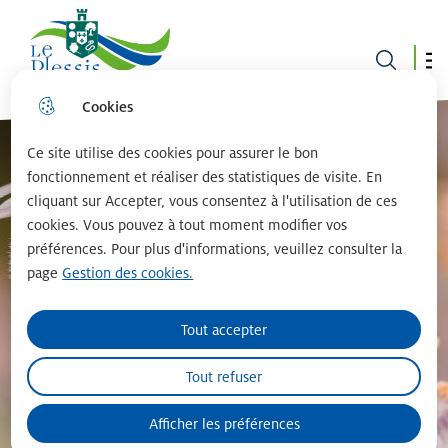
Le plessis robinson
Cookies
Aller
Aller au
Consulter
Aller à la
au
contenu
le plan du
recherche
menu
principal
site
Ce site utilise des cookies pour assurer le bon
fonctionnement et réaliser des statistiques de visite. En
cliquant sur Accepter, vous consentez à l'utilisation de ces
cookies. Vous pouvez à tout moment modifier vos
préférences. Pour plus d'informations, veuillez consulter la
page
Gestion des cookies.
Tout accepter
Tout refuser
Afficher les préférences