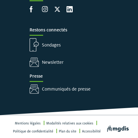
Accéder à la page Facebook
Accéder à la page Instagram
Accéder à la page X
Accéder à LinkedIn
Restons connectés
Sondages
Newsletter
Presse
Communiqués de presse
Mentions légales
Modalités relatives aux cookies
Visiter le site
Politique de confidentialité
Plan du site
Accessibilité