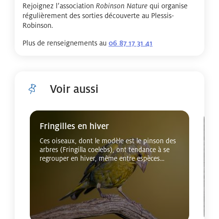
Rejoignez l’association
qui organise
Robinson Nature
régulièrement des sorties découverte au Plessis-
Robinson.
Plus de renseignements au
06 87 17 31 41
Voir aussi
Cliquer pour passer Voir aussi
Fringilles en hiver
L
Ces oiseaux, dont le modèle est le pinson des
S
arbres (Fringilla coelebs), ont tendance à se
o
regrouper en hiver, même entre espèces
c
différentes.
b
s