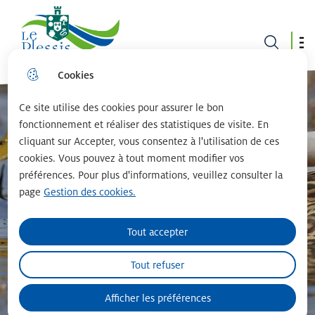
Le plessis robinson
Cookies
Aller
Aller au
Consulter
Aller à la
au
contenu
le plan du
recherche
menu
principal
site
Ce site utilise des cookies pour assurer le bon
fonctionnement et réaliser des statistiques de visite. En
cliquant sur Accepter, vous consentez à l'utilisation de ces
cookies. Vous pouvez à tout moment modifier vos
préférences. Pour plus d'informations, veuillez consulter la
page
Gestion des cookies.
Tout accepter
Tout refuser
Afficher les préférences