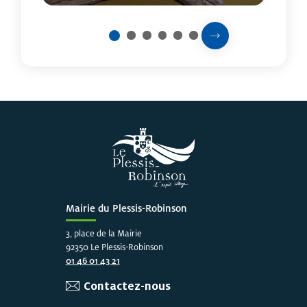
Prochaine slide
2
3
4
5
6
1
Fin du carousel
Mairie du Plessis-Robinson
3, place de la Mairie
92350 Le Plessis-Robinson
01 46 01 43 21
Contactez-nous