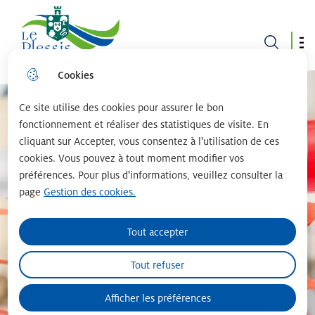
Le plessis robinson
Cookies
Aller
Aller au
Consulter
Aller à la
au
contenu
le plan du
recherche
menu
principal
site
Ce site utilise des cookies pour assurer le bon
fonctionnement et réaliser des statistiques de visite. En
cliquant sur Accepter, vous consentez à l'utilisation de ces
cookies. Vous pouvez à tout moment modifier vos
préférences. Pour plus d'informations, veuillez consulter la
page
Gestion des cookies.
Tout accepter
Tout refuser
Afficher les préférences