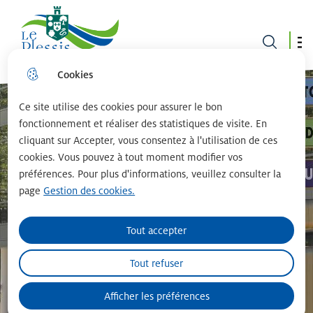
Le plessis robinson
Cookies
Aller
Aller au
Consulter
Aller à la
au
contenu
le plan du
recherche
menu
principal
site
Ce site utilise des cookies pour assurer le bon
fonctionnement et réaliser des statistiques de visite. En
cliquant sur Accepter, vous consentez à l'utilisation de ces
cookies. Vous pouvez à tout moment modifier vos
préférences. Pour plus d'informations, veuillez consulter la
page
Gestion des cookies.
Tout accepter
Tout refuser
Afficher les préférences