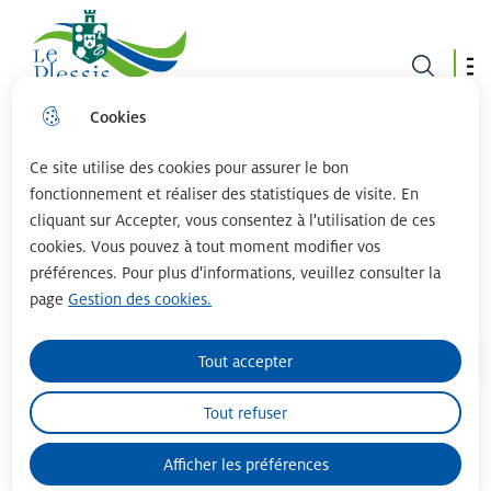
Le plessis robinson
Cookies
Aller
Aller au
Consulter
Aller à la
au
contenu
le plan du
recherche
menu
principal
site
Ce site utilise des cookies pour assurer le bon
fonctionnement et réaliser des statistiques de visite. En
cliquant sur Accepter, vous consentez à l'utilisation de ces
Offres d'emploi - Services
cookies. Vous pouvez à tout moment modifier vos
préférences. Pour plus d'informations, veuillez consulter la
municipaux
page
Gestion des cookies.
Tout accepter
Accueil
Tout refuser
Moteur de recherche
Afficher les préférences