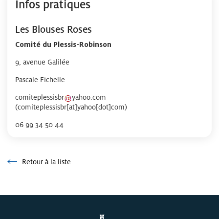
Infos pratiques
Les Blouses Roses
Comité du Plessis-Robinson
9, avenue Galilée
Pascale Fichelle
comiteplessisbr
yahoo
.
com
(comiteplessisbr[at]yahoo[dot]com)
06 99 34 50 44
Retour à la liste
Retour à la liste