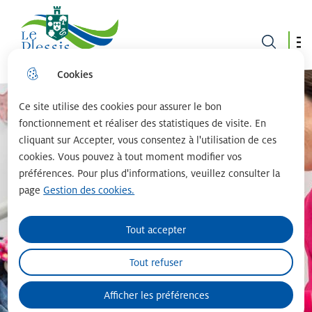
Le plessis robinson
Cookies
Aller
Aller au
Consulter
Aller à la
au
contenu
le plan du
recherche
menu
principal
site
Ce site utilise des cookies pour assurer le bon
fonctionnement et réaliser des statistiques de visite. En
cliquant sur Accepter, vous consentez à l'utilisation de ces
cookies. Vous pouvez à tout moment modifier vos
préférences. Pour plus d'informations, veuillez consulter la
page
Gestion des cookies.
Tout accepter
Tout refuser
Afficher les préférences