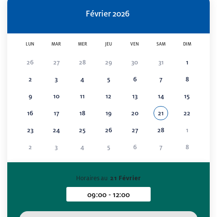
Février
2026
LUN
MAR
MER
JEU
VEN
SAM
DIM
26
27
28
29
30
31
1
2
3
4
5
6
7
8
9
10
11
12
13
14
15
16
17
18
19
20
21
22
Voir tous les événe
Février 2026
23
24
25
26
27
28
1
2
3
4
5
6
7
8
Horaires au
21 Février
09:00 - 12:00
Horaires au 21 Février 2026