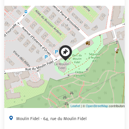
+
−
Leaflet
| ©
OpenStreetMap
contributors
Moulin Fidel - 64, rue du Moulin Fidel