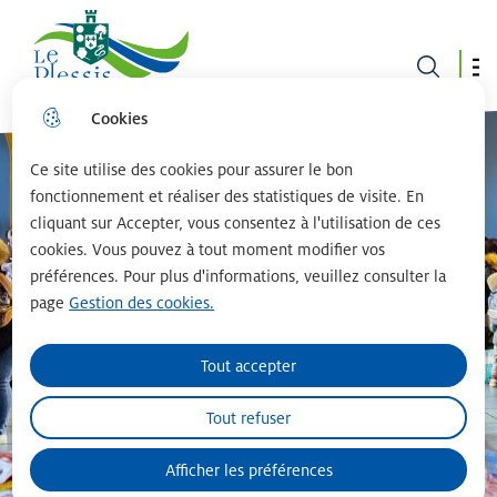
Le plessis robinson
Cookies
Aller
Aller au
Consulter
Aller à la
au
contenu
le plan du
recherche
menu
principal
site
Ce site utilise des cookies pour assurer le bon
fonctionnement et réaliser des statistiques de visite. En
cliquant sur Accepter, vous consentez à l'utilisation de ces
cookies. Vous pouvez à tout moment modifier vos
préférences. Pour plus d'informations, veuillez consulter la
page
Gestion des cookies.
Tout accepter
Tout refuser
Afficher les préférences