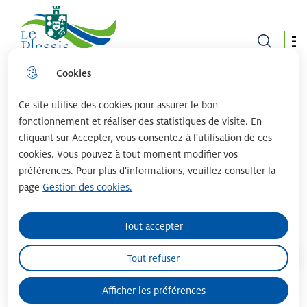
Le plessis robinson
Cookies
Aller
Aller au
Consulter
Aller à la
au
contenu
le plan du
recherche
menu
principal
site
Ce site utilise des cookies pour assurer le bon
fonctionnement et réaliser des statistiques de visite. En
cliquant sur Accepter, vous consentez à l'utilisation de ces
ÉTOILE GYMNIQUE DU PLESSIS-
cookies. Vous pouvez à tout moment modifier vos
préférences. Pour plus d'informations, veuillez consulter la
ROBINSON (EGR)
page
Gestion des cookies.
Sports
Tout accepter
Tout refuser
Accueil
Afficher les préférences