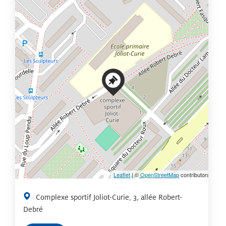
+
−
Leaflet
| ©
OpenStreetMap
contributors
Complexe sportif Joliot-Curie, 3, allée Robert-
Debré