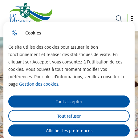
Le plessis robinson
Cookies
Aller
Aller au
Consulter
Aller à la
au
contenu
le plan du
recherche
menu
principal
site
Ce site utilise des cookies pour assurer le bon
fonctionnement et réaliser des statistiques de visite. En
cliquant sur Accepter, vous consentez à l'utilisation de ces
cookies. Vous pouvez à tout moment modifier vos
préférences. Pour plus d'informations, veuillez consulter la
page
Gestion des cookies.
Tout accepter
Tout refuser
Afficher les préférences