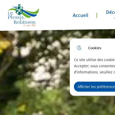
Menu principal
N
Déco
a
Accueil
Le plessis robinson
v
i
Aller au menu
Aller à la recherche
Aller au contenu 
g
Cookies
a
Ce site utilise des cooki
t
Accepter, vous consentez
i
d'informations, veuillez 
o
Afficher les préférence
n
p
r