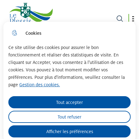
Le plessis robinson
Cookies
Aller
Aller au
Consulter
Aller à la
au
contenu
le plan du
recherche
menu
principal
site
Ce site utilise des cookies pour assurer le bon
fonctionnement et réaliser des statistiques de visite. En
cliquant sur Accepter, vous consentez à l'utilisation de ces
ADEIFIA PARTICULIERS
cookies. Vous pouvez à tout moment modifier vos
préférences. Pour plus d'informations, veuillez consulter la
SERVICES À DOMICILE
page
Gestion des cookies.
Tout accepter
Accueil
Tout refuser
Afficher les préférences
Sommaire